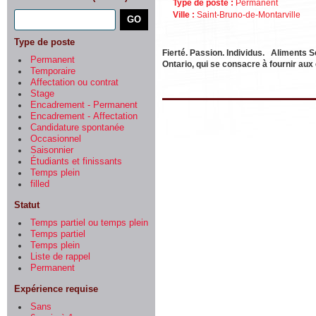
Type de poste :
Permanent
Ville :
Saint-Bruno-de-Montarville
Type de poste
Fierté. Passion. Individus. Aliments S
Permanent
Ontario, qui se consacre à fournir a
Temporaire
Affectation ou contrat
Stage
Encadrement - Permanent
Encadrement - Affectation
Candidature spontanée
Occasionnel
Saisonnier
Étudiants et finissants
Temps plein
filled
Statut
Temps partiel ou temps plein
Temps partiel
Temps plein
Liste de rappel
Permanent
Expérience requise
Sans