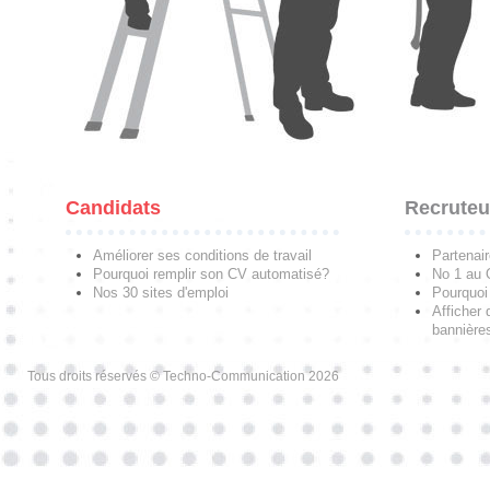
Candidats
Recruteu
Améliorer ses conditions de travail
Partenai
Pourquoi remplir son CV automatisé?
No 1 au
Nos 30 sites d'emploi
Pourquoi 
Afficher 
bannières
Tous droits réservés © Techno-Communication 2026