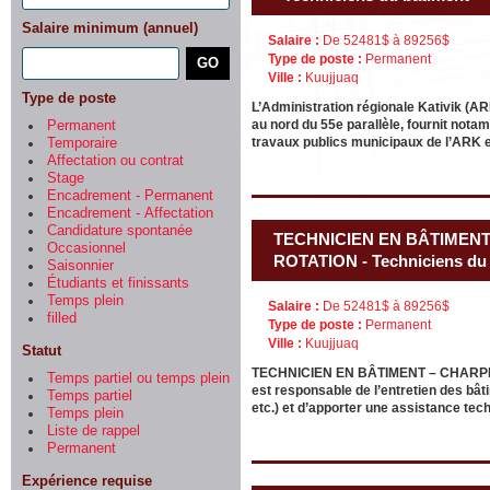
Salaire minimum (annuel)
Salaire :
De 52481$ à 89256$
Type de poste :
Permanent
Ville :
Kuujjuaq
Type de poste
L’Administration régionale Kativik (A
au nord du 55e parallèle, fournit not
Permanent
travaux publics municipaux de l’ARK 
Temporaire
Affectation ou contrat
Stage
Encadrement - Permanent
Encadrement - Affectation
Candidature spontanée
TECHNICIEN EN BÂTIMENT
Occasionnel
ROTATION - Techniciens du
Saisonnier
Étudiants et finissants
Temps plein
Salaire :
De 52481$ à 89256$
filled
Type de poste :
Permanent
Ville :
Kuujjuaq
Statut
TECHNICIEN EN BÂTIMENT – CHARPENTI
Temps partiel ou temps plein
est responsable de l’entretien des bât
Temps partiel
etc.) et d’apporter une assistance te
Temps plein
Liste de rappel
Permanent
Expérience requise