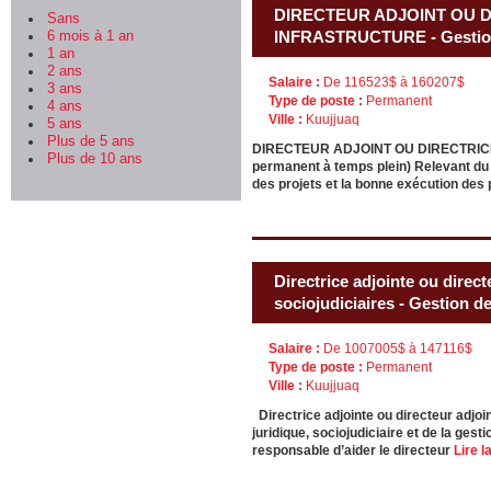
DIRECTEUR ADJOINT OU D
Sans
INFRASTRUCTURE - Gestion
6 mois à 1 an
1 an
2 ans
Salaire :
De 116523$ à 160207$
3 ans
Type de poste :
Permanent
4 ans
Ville :
Kuujjuaq
5 ans
Plus de 5 ans
DIRECTEUR ADJOINT OU DIRECTRIC
Plus de 10 ans
permanent à temps plein) Relevant du di
des projets et la bonne exécution des
Directrice adjointe ou direct
sociojudiciaires - Gestion de
Salaire :
De 1007005$ à 147116$
Type de poste :
Permanent
Ville :
Kuujjuaq
Directrice adjointe ou directeur adjo
juridique, sociojudiciaire et de la gest
responsable d’aider le directeur
Lire la