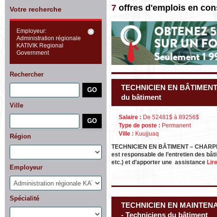
7
offres d'emplois en con
Votre recherche
Employeur:
Administration régionale
KATIVIK Regional
Government
Rechercher
TECHNICIEN EN BÂTIMENT 
du bâtiment
Ville
Salaire :
De 52481$ à 89256$
Type de poste :
Permanent
Ville :
Kuujjuaq
Région
TECHNICIEN EN BÂTIMENT – CHARPENTI
est responsable de l’entretien des bâ
etc.) et d’apporter une assistance
Lire
Employeur
Spécialité
TECHNICIEN EN MAINTEN
- Techniciens du bâtiment