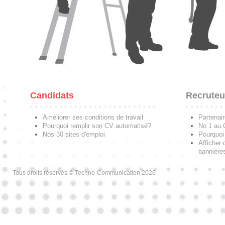
Candidats
Recruteu
Améliorer ses conditions de travail
Partenai
Pourquoi remplir son CV automatisé?
No 1 au
Nos 30 sites d'emploi
Pourquoi 
Afficher 
bannières
Tous droits réservés © Techno-Communication 2026