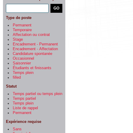
Type de poste
Permanent
Temporaire
Affectation ou contrat
Stage
Encadrement - Permanent
Encadrement - Affectation
Candidature spontanée
Occasionnel
Saisonnier
Étudiants et finissants
Temps plein
filled
Statut
Temps partiel ou temps plein
Temps partiel
Temps plein
Liste de rappel
Permanent
Expérience requise
Sans