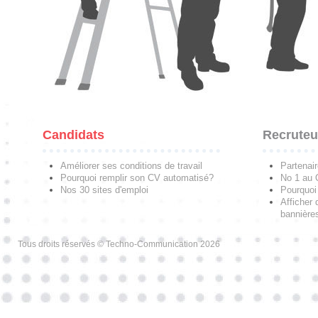
Candidats
Recruteu
Améliorer ses conditions de travail
Partenai
Pourquoi remplir son CV automatisé?
No 1 au
Nos 30 sites d'emploi
Pourquoi 
Afficher 
bannières
Tous droits réservés © Techno-Communication 2026