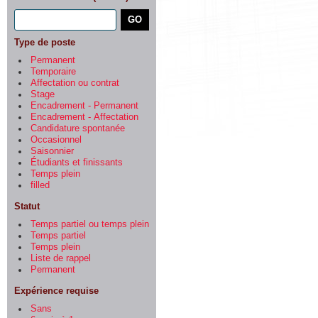
Type de poste
Permanent
Temporaire
Affectation ou contrat
Stage
Encadrement - Permanent
Encadrement - Affectation
Candidature spontanée
Occasionnel
Saisonnier
Étudiants et finissants
Temps plein
filled
Statut
Temps partiel ou temps plein
Temps partiel
Temps plein
Liste de rappel
Permanent
Expérience requise
Sans