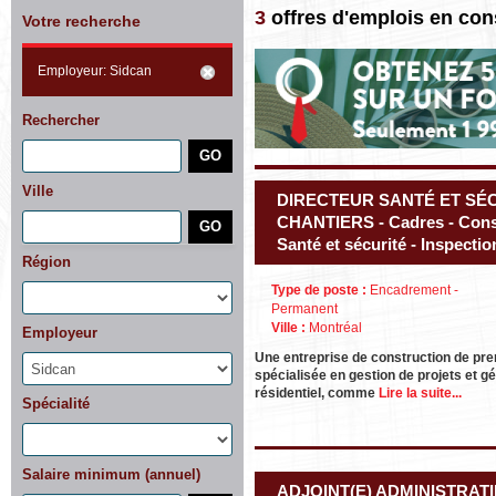
3
offres d'emplois en con
Votre recherche
Employeur: Sidcan
Rechercher
Ville
DIRECTEUR SANTÉ ET SÉC
CHANTIERS - Cadres - Const
Santé et sécurité - Inspecti
Région
Type de poste :
Encadrement -
Permanent
Ville :
Montréal
Employeur
Une entreprise de construction de pr
spécialisée en gestion de projets et g
résidentiel, comme
Lire la suite...
Spécialité
Salaire minimum (annuel)
ADJOINT(E) ADMINISTRATIF(