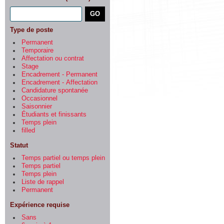
Type de poste
Permanent
Temporaire
Affectation ou contrat
Stage
Encadrement - Permanent
Encadrement - Affectation
Candidature spontanée
Occasionnel
Saisonnier
Étudiants et finissants
Temps plein
filled
Statut
Temps partiel ou temps plein
Temps partiel
Temps plein
Liste de rappel
Permanent
Expérience requise
Sans