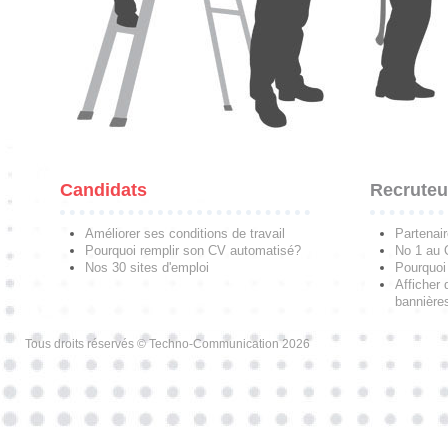
Candidats
Recruteu
Améliorer ses conditions de travail
Partenai
Pourquoi remplir son CV automatisé?
No 1 au
Nos 30 sites d'emploi
Pourquoi 
Afficher 
bannières
Tous droits réservés © Techno-Communication 2026