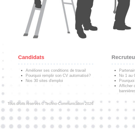
Candidats
Recruteu
Améliorer ses conditions de travail
Partenai
Pourquoi remplir son CV automatisé?
No 1 au
Nos 30 sites d'emploi
Pourquoi 
Afficher 
bannières
Tous droits réservés © Techno-Communication 2026