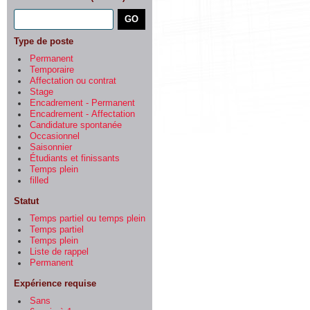
Type de poste
Permanent
Temporaire
Affectation ou contrat
Stage
Encadrement - Permanent
Encadrement - Affectation
Candidature spontanée
Occasionnel
Saisonnier
Étudiants et finissants
Temps plein
filled
Statut
Temps partiel ou temps plein
Temps partiel
Temps plein
Liste de rappel
Permanent
Expérience requise
Sans