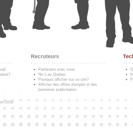
Recruteurs
Tec
vail
Partenaire avec vous
Q
atisé?
No 1 au Québec
N
Pourquoi afficher sur ce site?
P
Afficher des offres d'emploi et des
bannières publicitaires
ion 2026