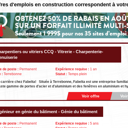
fres d'emplois en construction correspondent à votr
arpentiers ou vitriers CCQ - Vitrerie - Charpenterie-
nuiserie
e de poste :
Permanent
Expérience requise :
1 an
e :
Terrebonne
Statut :
Temps plein
 carrière chez Fabelta! Située à Terrebonne, Fabelta est une entreprise familial
ste gamme de portes d'acier et d'aluminium et des fenêtres en aluminium et h
Voir offre
Voi
génieur en génie du bâtiment - Génie du bâtiment
e de poste :
Permanent
Expérience requise :
5 ans