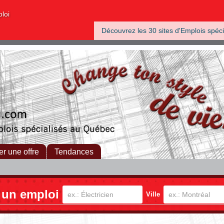
ploi
Découvrez les 30 sites d'Emplois spéci
er une offre
Tendances
 un emploi
Ville