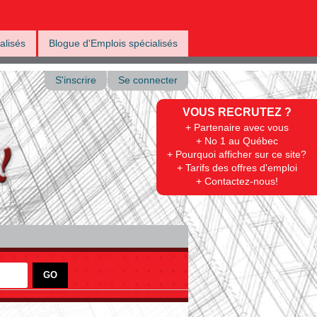
alisés
Blogue d'Emplois spécialisés
S'inscrire
Se connecter
VOUS RECRUTEZ ?
+ Partenaire avec vous
+ No 1 au Québec
+ Pourquoi afficher sur ce site?
+ Tarifs des offres d'emploi
+ Contactez-nous!