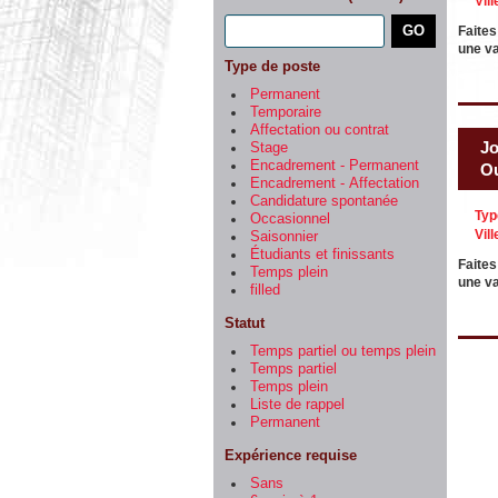
Vill
Faites
une va
Type de poste
Permanent
Temporaire
Affectation ou contrat
Jo
Stage
Encadrement - Permanent
Ou
Encadrement - Affectation
Candidature spontanée
Typ
Occasionnel
Vill
Saisonnier
Étudiants et finissants
Faites
Temps plein
une va
filled
Statut
Temps partiel ou temps plein
Temps partiel
Temps plein
Liste de rappel
Permanent
Expérience requise
Sans