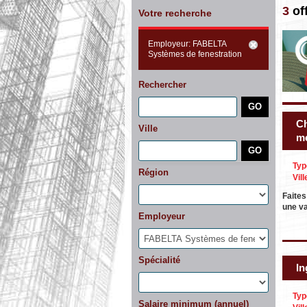
3
of
Votre recherche
Employeur: FABELTA
Systèmes de fenestration
Rechercher
Ch
Ville
me
Typ
Région
Vill
Faites
une va
Employeur
Spécialité
In
Typ
Salaire minimum (annuel)