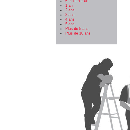
6 mois à 1 an
1 an
2 ans
3 ans
4 ans
5 ans
Plus de 5 ans
Plus de 10 ans