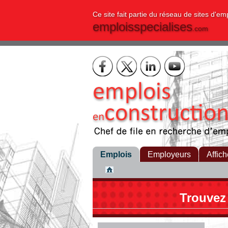
Ce site fait partie du réseau de sites d'em
emploisspecialises
.com
Emplois
Employeurs
Affich
Trouvez