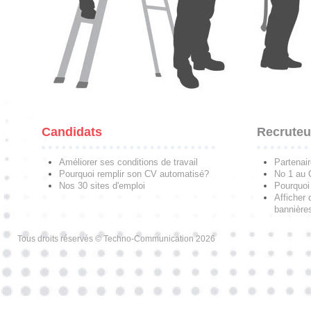
Candidats
Recruteu
Améliorer ses conditions de travail
Partenai
Pourquoi remplir son CV automatisé?
No 1 au
Nos 30 sites d'emploi
Pourquoi 
Afficher 
bannières
Tous droits réservés © Techno-Communication 2026