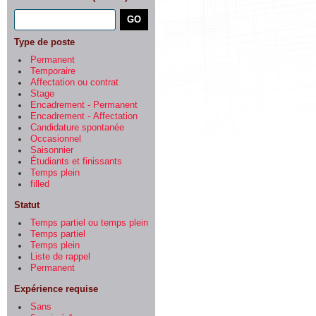
Type de poste
Permanent
Temporaire
Affectation ou contrat
Stage
Encadrement - Permanent
Encadrement - Affectation
Candidature spontanée
Occasionnel
Saisonnier
Étudiants et finissants
Temps plein
filled
Statut
Temps partiel ou temps plein
Temps partiel
Temps plein
Liste de rappel
Permanent
Expérience requise
Sans