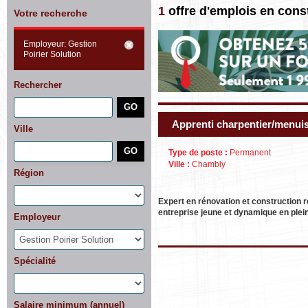
1
offre d'emplois en cons
Votre recherche
Employeur: Gestion
Poirier Solution
Rechercher
Apprenti charpentier/menuis
Ville
Type de poste :
Permanent
Ville :
Chambly
Région
Expert en rénovation et construction r
entreprise jeune et dynamique en plei
Employeur
Spécialité
Salaire minimum (annuel)